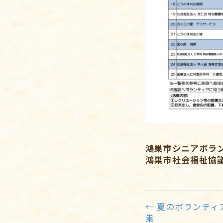
鴻巣市シニアボラ
鴻巣市社会福祉協
← 夏のボランティア
Posts
巣