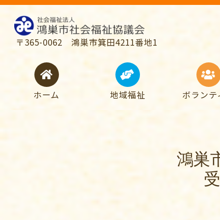
〒365-0062 鴻巣市箕田4211番地1
ホーム
地域福祉
ボランテ
鴻巣